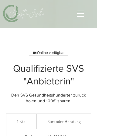
Christin Jeske
Online verfügbar
Qualifizierte SVS
"Anbieterin"
Den SVS Gesundheitshunderter zurück
holen und 100€ sparen!
Kurs
oder
1 Std.
1
Kurs oder Beratung
Beratung
S
t