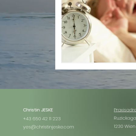
Christin JESKE
Praxisadr
Ruzickag
+43 650 42 11 223
1230 Wien
yes@christinjeske.com