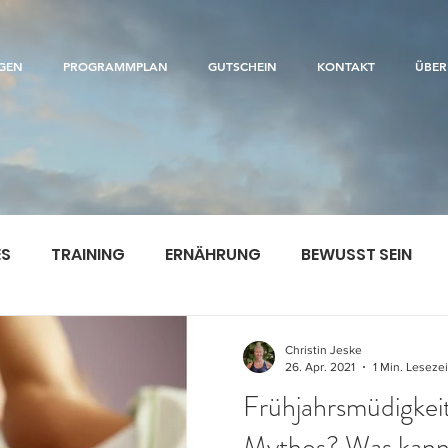
GEN
PROGRAMMPLAN
GUTSCHEIN
KONTAKT
ÜBER
ES
TRAINING
ERNÄHRUNG
BEWUSST SEIN
Christin Jeske
26. Apr. 2021
1 Min. Lesezei
Frühjahrsmüdigkei
Mythos? Was kann