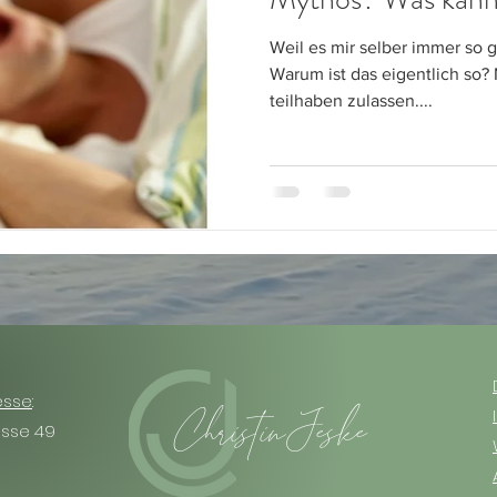
Weil es mir selber immer so 
Warum ist das eigentlich so?
teilhaben zulassen....
esse
:
Christin Jeske
asse 49