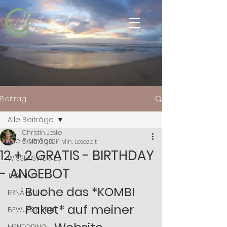
Christin Jeske
Beitrag
Alle Beiträge
Christin Jeske
Alle Beiträge
9. März 2021
1 Min. Lesezeit
12 + 2 GRATIS - BIRTHDAY
WISSENSWERTES
- ANGEBOT
TRAINING
Buche das *KOMBI 
ERNÄHRUNG
Paket* auf meiner 
BEWUSST SEIN