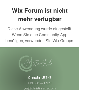
Wix Forum ist nicht
mehr verfügbar
Diese Anwendung wurde eingestellt.
Wenn Sie eine Community-App
benötigen, verwenden Sie Wix Groups.
Christin Jeske
Christin JESKE
+43 650 42 11 223
yes@christinjeske.com
Praxisadresse
:
Ruzickagasse 49
1230 Wien